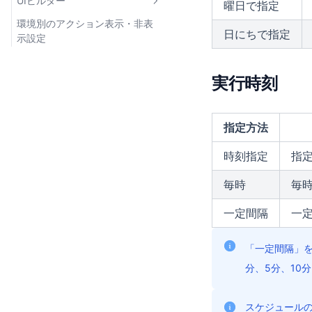
UIビルダー
曜日で指定
環境別のアクション表示・非表
UIビルダーとは
日にちで指定
示設定
実行時刻
指定方法
時刻指定
指
毎時
毎
一定間隔
一
「一定間隔」
分、5分、10
スケジュールの