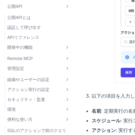
showErrorToast
公開API
createActionJob
公開APIとは
getActionJobResult
認証して呼び出す
createReviewRequest
APIリファレンス
useCheckActionAvailability
開発中の機能
Remote MCP
管理設定
Remote MCPとは
クライアントを接続する
組織やユーザーの設定
アクションを実行する
アクション実行の設定
企業アカウントのユーザー管理
以下の項目を入力し
セキュリティ・監査
企業アカウントの管理者権限
IPホワイトリスト
環境
プロジェクトユーザーの管理
通知設定
監査ログ
名前
: 定期実行の
便利な使い方
スケジュール
: 実
グループ
SAML SSO
環境とは
CSVファイル出力
アクション
: 実行
プロジェクトの作成・更新
多要素認証（MFA）
開発環境
SQLのアクションで前のクエリ
ストリーミング