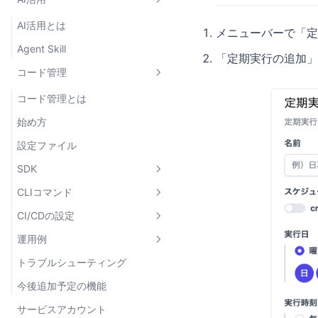
ページ設定
フォーム
詳細テーブル
Box
Table
クエリパラメーター設定
リンク
AI活用とは
タブグループ
Grid
DescriptionList
Form
メニューバーで「定
画像・動画
Agent Skill
Flexbox
Stat
Button
Link
「定期実行の追加」
関数
コード管理
HStack / VStack
Chart
TextInput
ActionLink
Image
その他
Drawer
Textarea
ViewLink
Video
useExecuteAction
コード管理とは
外部ライブラリ
Select
Avatar
useExecuteActionLazy
Accordion
始め方
Git管理
DatePicker
executeAction
Alert
設定ファイル
型定義ファイルのダウンロード
DateTimePicker
openLink
Badge
SDK
Checkbox
openActionLink
ClipboardButton
CLIコマンド
defineConfig
FileInput
openViewLink
Heading
CI/CDの設定
defineAction
bm login
Input
useBaseMachinaContext
LoadingIndicator
運用例
readFile
bm print-access-token
概要
useURLQueries
Pagination
トラブルシューティング
bm sync
GitHub Actions
基本（2ブランチ運用）
copyToClipboard
PaginationPageText
今後追加予定の機能
bm pull
GitLab CI
実践的な開発フロー
showSuccessToast /
サービスアカウント
コード取得設定との連携