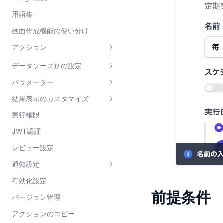
用語集
画面作成機能の使い分け
アクション
データソース別の設定
パラメーター
MySQL
結果表示のカスタマイズ
PostgreSQL
パラメーターとは
実行権限
Firestore
テキスト
結果を加工する
JWT認証
HTTP API
数値
結果の加工に使える値
レビュー設定
gRPC
日付
ページネーション
データソースの設定
通知設定
Google スプレッドシート
ファイル
組み込み関数
アクションの設定
有効化設定
Amazon S3
真偽値
Slack連携
リクエストタイプ別の設定
linkToAction
前提条件
バージョン管理
Google Cloud Storage
配列
レビュー依頼・承認のSlack連携
linkToView
なし
アクションのコピー
JavaScript
タプル
通知方法の管理
linkToActionGroup
JSON