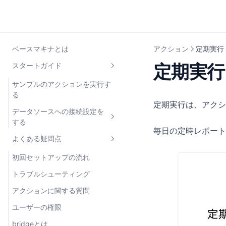
ベースマキナとは
アクション
定期実行
定期実行
スタートガイド
サンプルのアクションを実行す
る
定期実行は、アクシ
データソースへの接続設定を
する
毎日の定時レポート
よくある疑問点
開発環境と本番環境を登録する
ファイアウォールを設定する
初回セットアップの流れ
HTTP API/gRPCのデータソース
トラブルシューティング
を登録する
アクションに関する質問
ユーザーの権限
bridgeとは