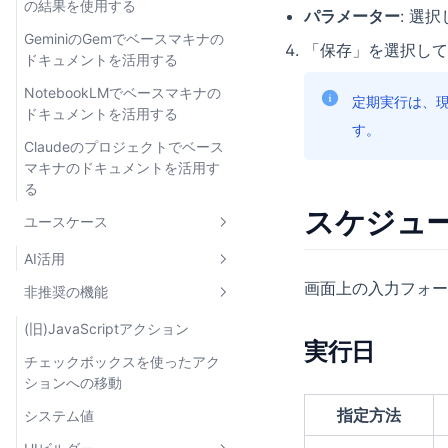
の結果を使用する
パラメーター
: 選
IPアドレス制限
環境別のデータソース設定
検索
GeminiのGemでベースマキナの
「保存」を選択して
認証ポリシー
環境別の利用制限
Amazon S3
ドキュメントを活用する
環境別のIPアドレス制限
NotebookLMでベースマキナの
定期実行は、
ドキュメントを活用する
す。
Claudeのプロジェクトでベース
マキナのドキュメントを活用す
る
スケジュ
ユースケース
AI活用
画面上の入力フォー
非推奨の機能
AIプラットフォームへの接続
サポート対応時のユーザーサマ
(旧)JavaScriptアクション
実行日
リ生成
チェックボックスを使ったアク
コンテンツの審査自動化
ションへの移動
指定方法
マスターデータの多言語翻訳
システム値