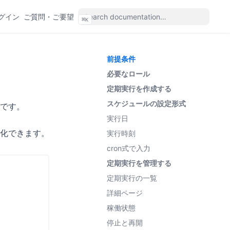
(opens in a new tab)
(opens in a new tab)
グイン
ご質問・ご要望
⌘
K
(ope
前提条件
必要なロール
定期実行を作成する
スケジュールの設定形式
です。
実行日
化できます。
実行時刻
cron式で入力
定期実行を管理する
定期実行の一覧
詳細ページ
稼働状態
停止と再開