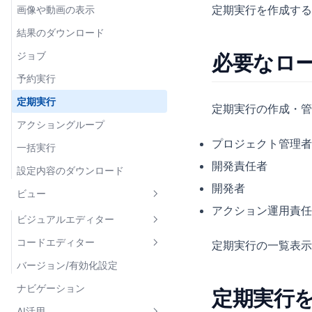
定期実行を作成する
画像や動画の表示
Amazon Athena
JSON値
アクションの通知設定
エラーハンドリング
linkToURL
raw
結果のダウンロード
BigQuery
SQL
組み込み関数
データソースの設定
image
form-data
ジョブ
必要なロ
Snowflake
複数の選択肢
型定義ファイルのダウンロード
アクションの設定
データソースの設定
x-www-form-urlencoded
executeAction
予約実行
マスターデータ取得設定
各データ型の値の扱い
アクションの設定
データソースの設定
GraphQL
createActionJob
定期実行
事前定義パラメーター
各データ型の値の扱い
アクションの設定
定期実行の作成・管
createReviewRequest
アクショングループ
変数・シークレット
各データ型の値の扱い
wait
プロジェクト管理者
一括実行
開発責任者
設定内容のダウンロード
開発者
ビュー
アクション運用責任
ビジュアルエディター
コードエディター
定期実行の一覧表示
コンポーネント
バージョン/有効化設定
式
レイアウト
フォーム
ナビゲーション
結果の加工
データ表示
定期実行
テーブル
Card
AI活用