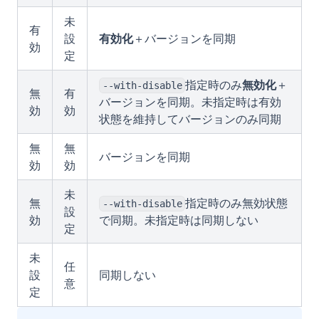
未
有
設
有効化
＋バージョンを同期
効
定
指定時のみ
無効化
＋
--with-disable
無
有
バージョンを同期。未指定時は有効
効
効
状態を維持してバージョンのみ同期
無
無
バージョンを同期
効
効
未
無
指定時のみ無効状態
--with-disable
設
効
で同期。未指定時は同期しない
定
未
任
設
同期しない
意
定