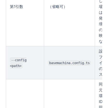
した
第1引数
（省略可）
場合
は開
発環
境へ
の反
映に
なる
設定
ファ
--config
イル
basemachina.config.ts
<path>
のパ
ス
同期
元の
環境
ID。
同期