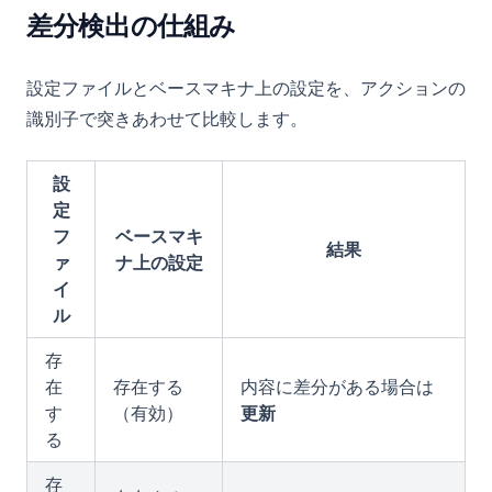
差分検出の仕組み
設定ファイルとベースマキナ上の設定を、アクションの
識別子で突きあわせて比較します。
設
定
フ
ベースマキ
結果
ァ
ナ上の設定
イ
ル
存
在
存在する
内容に差分がある場合は
す
（有効）
更新
る
存