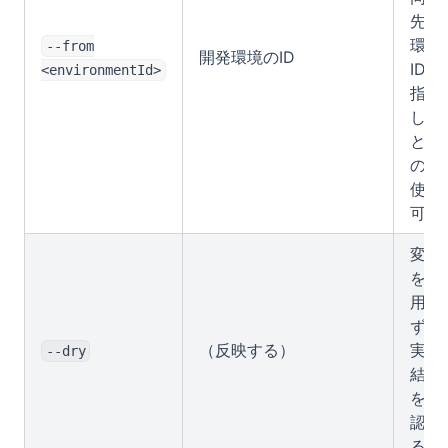
先の
環境
--from
開発環境のID
IDを
<environmentId>
指定
した
とき
のみ
使用
可
変更
を適
用せ
ずに
（反映する）
実行
--dry
結果
を確
認す
る