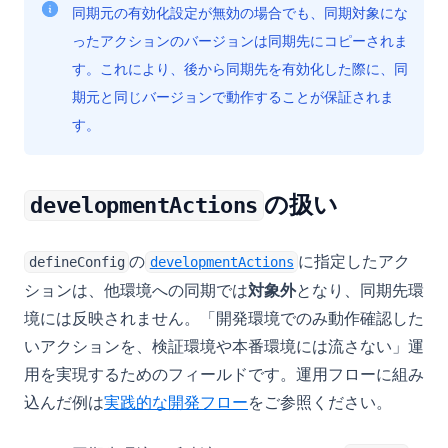
同期元の有効化設定が無効の場合でも、同期対象にな
ったアクションのバージョンは同期先にコピーされま
す。これにより、後から同期先を有効化した際に、同
期元と同じバージョンで動作することが保証されま
す。
の扱い
developmentActions
の
に指定したアク
defineConfig
developmentActions
ションは、他環境への同期では
対象外
となり、同期先環
境には反映されません。「開発環境でのみ動作確認した
いアクションを、検証環境や本番環境には流さない」運
用を実現するためのフィールドです。運用フローに組み
込んだ例は
実践的な開発フロー
をご参照ください。