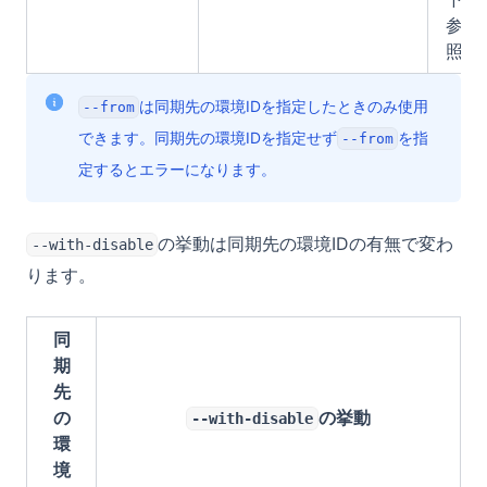
参
照）
は同期先の環境IDを指定したときのみ使用
--from
できます。同期先の環境IDを指定せず
を指
--from
定するとエラーになります。
の挙動は同期先の環境IDの有無で変わ
--with-disable
ります。
同
期
先
の
の挙動
--with-disable
環
境