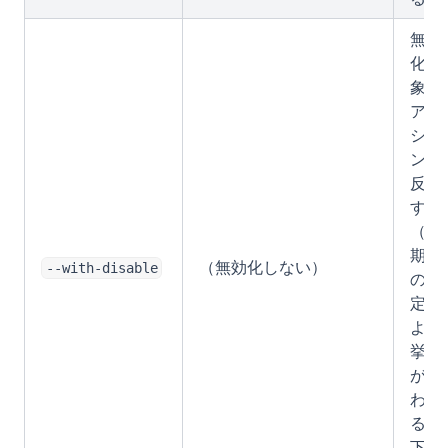
無効
化対
象の
アク
ショ
ンを
反映
する
（同
期先
（無効化しない）
--with-disable
の指
定に
より
挙動
が変
わ
る。
下記