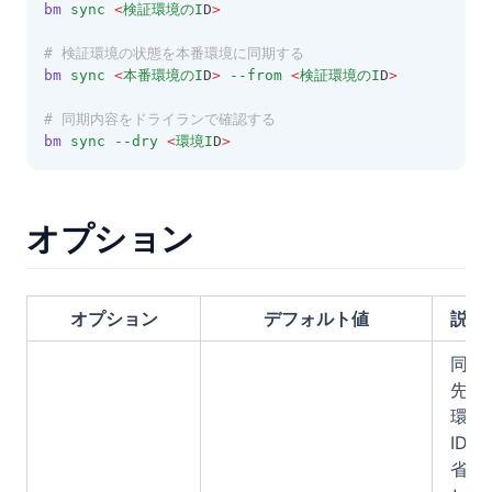
bm
sync
<
検証環境のI
D
>
# 検証環境の状態を本番環境に同期する
bm
sync
<
本番環境のI
D
>
--from
<
検証環境のI
D
>
# 同期内容をドライランで確認する
bm
sync
--dry
<
環境I
D
>
オプション
オプション
デフォルト値
説明
同期
先の
環境
ID。
省略