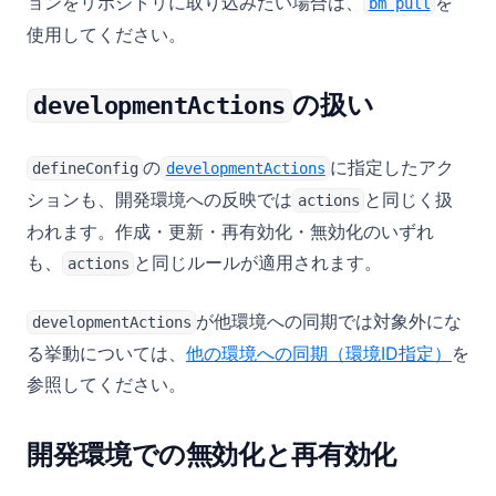
ョンをリポジトリに取り込みたい場合は、
を
bm pull
使用してください。
の扱い
developmentActions
の
に指定したアク
defineConfig
developmentActions
ションも、開発環境への反映では
と同じく扱
actions
われます。作成・更新・再有効化・無効化のいずれ
も、
と同じルールが適用されます。
actions
が他環境への同期では対象外にな
developmentActions
る挙動については、
他の環境への同期（環境ID指定）
を
参照してください。
開発環境での無効化と再有効化