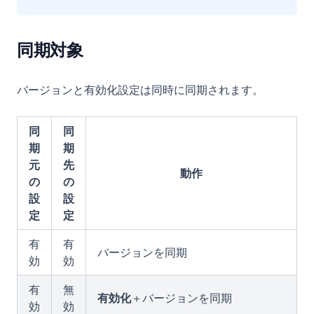
同期対象
バージョンと有効化設定は同時に同期されます。
同
同
期
期
元
先
動作
の
の
設
設
定
定
有
有
バージョンを同期
効
効
有
無
有効化
＋バージョンを同期
効
効