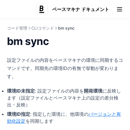
ベースマキナ ドキュメント
(opens i
コード管理
CLIコマンド
bm sync
bm sync
設定ファイルの内容をベースマキナの環境に同期するコ
マンドです。同期先の環境IDの有無で挙動が変わりま
す。
環境ID未指定
: 設定ファイルの内容を
開発環境
に反映し
ます（設定ファイルとベースマキナ上の設定の差分検
出・反映）
環境ID指定
: 指定した環境に、他環境の
バージョンと有
効化設定
を同期します