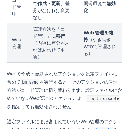
コー
て
作成・更新
。差
開発環境で
無効
ド管
分がなければ変更
化
理
なし
管理方法を「コー
Web 管理を維
ド管理」に
移行
Web
持
（引き続き
（内容に差分があ
管理
Webで管理され
ればあわせて更
る）
新）
Webで作成・更新されたアクションを設定ファイルに
含めて
を実行すると、そのアクションの管理
bm sync
方法がコード管理に切り替わります。設定ファイルに含
めていないWeb管理のアクションは、
--with-disable
を指定しても無効化されません。
設定ファイルにまだ含まれていないWeb管理のアクシ