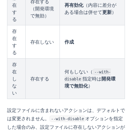
存在する
在
再有効化
（内容に差分が
（開発環境
す
ある場合は併せて
更新
）
で無効）
る
存
在
存在しない
作成
す
る
存
在
何もしない（
--with-
し
存在する
指定時は
開発環
disable
な
境で無効化
）
い
設定ファイルに含まれないアクションは、デフォルトで
は変更されません。
オプションを指定
--with-disable
した場合のみ、設定ファイルに存在しないアクションが