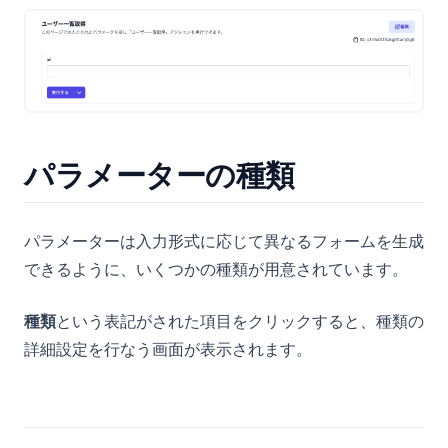
Remote MCP
管理設定
Remote MCPとは
クライアントを接続する
組織やユーザーの設定
アクションを実行する
アクション実行の設定
企業アカウントのユーザー管理
パラメーターの種類
セキュリティ・監査
企業アカウントの管理者権限
IPホワイトリスト
環境
プロジェクトユーザーの管理
通知設定
監査ログ
便利な使い方
パラメーターは入力形式に応じて異なるフォームを生成
グループ
SAML SSO
環境とは
CSVファイル出力
できるように、いくつかの種類が用意されています。
プロジェクトの作成・更新
多要素認証（MFA）
開発環境
SQLのアクションで前のクエリの結果を使用する
ストリーミング
IPアドレス制限
環境別のデータソース設定
GeminiのGemでベースマキナのドキュメントを活用する
検索
種類
という表記がされた項目をクリックすると、種類の
認証ポリシー
環境別の利用制限
NotebookLMでベースマキナのドキュメントを活用する
詳細設定を行なう画面が表示されます。
Amazon S3
環境別のIPアドレス制限
Claudeのプロジェクトでベースマキナのドキュメントを活用す
る
ユースケース