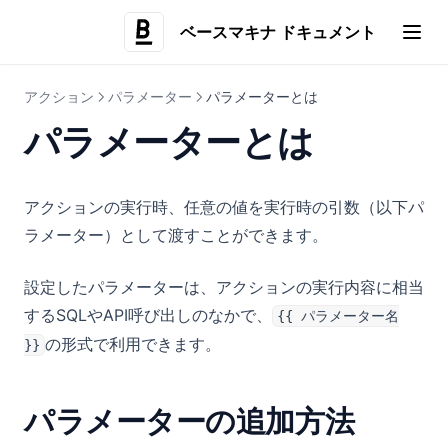
アクショングループ
ベースマキナ ドキュメント
(opens i
一括実行
設定内容のダウンロード
アクション
パラメーター
パラメーターとは
ビュー
パラメーターとは
ビジュアルエディター
コードエディター
コンポーネント
アクションの実行時、任意の値を実行時の引数（以下パ
バージョン/有効化設定
式
レイアウト
フォーム
ラメーター）として渡すことができます。
ナビゲーション
結果の加工
データ表示
テーブル
Card
設定したパラメーターは、アクションの実行内容に相当
AI活用
ページ設定
フォーム
詳細テーブル
Box
Table
するSQLやAPI呼び出しのなかで、
{{ パラメーター名
クエリパラメーター設定
リンク
AI活用とは
タブグループ
Grid
DescriptionList
Form
の形式で利用できます。
}}
画像・動画
Agent Skill
Flexbox
Stat
Button
Link
関数
コード管理
HStack / VStack
Chart
TextInput
ActionLink
Image
パラメーターの追加方法
その他
Drawer
Textarea
ViewLink
Video
useExecuteAction
コード管理とは