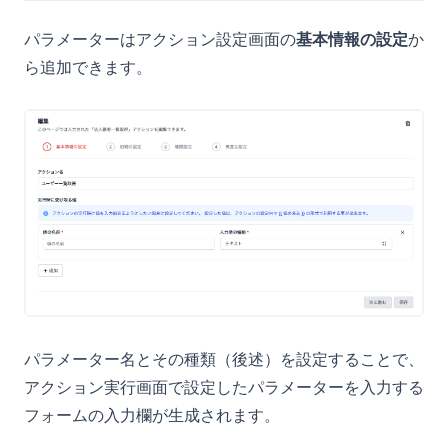
外部ライブラリ
Select
Avatar
useExecuteActionLazy
Accordion
始め方
パラメーターはアクション設定画面の
基本情報の設定
か
Git管理
DatePicker
executeAction
Alert
設定ファイル
ら追加できます。
型定義ファイルのダウンロード
DateTimePicker
openLink
Badge
SDK
Checkbox
openActionLink
ClipboardButton
CLIコマンド
defineConfig
FileInput
openViewLink
Heading
CI/CDの設定
defineAction
bm login
Input
useBaseMachinaContext
LoadingIndicator
運用例
readFile
bm print-access-token
概要
useURLQueries
Pagination
トラブルシューティング
bm sync
GitHub Actions
基本（2ブランチ運用）
copyToClipboard
PaginationPageText
今後追加予定の機能
bm pull
GitLab CI
実践的な開発フロー
showSuccessToast / showErrorToast
サービスアカウント
コード取得設定との連携
createActionJob
公開API
getActionJobResult
公開APIとは
パラメーター名とその種類（後述）を設定することで、
createReviewRequest
認証して呼び出す
アクション実行画面で設定したパラメーターを入力する
useCheckActionAvailability
APIリファレンス
フォームの入力欄が生成されます。
開発中の機能