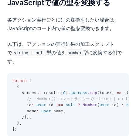
JavaScriptで値の型を変換する
各アクション実行ごとに別の変換をしたい場合は、
JavaScriptのコード内で値の型を変換できます。
以下は、アクションの実行結果の加工スクリプト
で
型の値を
型に変換する例で
string | null
number
す。
return
 [
  {
    success
:
 results[
0
].
success
.map
((user) 
=>
 ({
// `Number()`コンストラクターで`string | null`型
      id
:
user
.id 
!==
null
?
Number
(
user
.id) 
:
null
      name
:
user
.name
,
    }))
,
  }
,
];