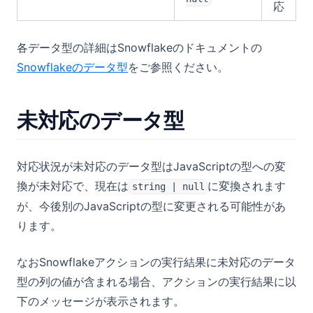
応
各データ型の詳細はSnowflakeのドキュメントの
(opens in a new tab)
Snowflakeのデータ型
をご参照ください。
未対応のデータ型
対応状況が未対応のデータ型はJavaScriptの型への変
換が未対応で、現在は
に変換されます
string | null
が、今後別のJavaScriptの型に変更される可能性があ
ります。
なおSnowflakeアクションの実行結果に未対応のデータ
型の列の値が含まれる場合、アクションの実行結果に以
下のメッセージが表示されます。