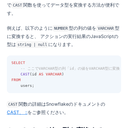
で
関数を使ってデータ型を変換する方法が便利で
CAST
す。
例えば、以下のように
型の列の値を
型
NUMBER
VARCHAR
に変換すると、 アクションの実行結果のJavaScriptの
型は
になります。
string | null
SELECT
-- ここでVARCHAR型の列「id」の値をVARCHAR型に変換
CAST
(id 
AS
VARCHAR
)
FROM
    users;
関数の詳細はSnowflakeのドキュメントの
CAST
(opens in a new tab)
CAST、 ::
をご参照ください。