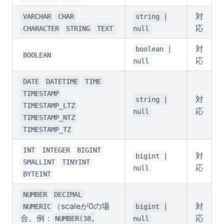
対
VARCHAR
CHAR
string |
応
CHARACTER
STRING
TEXT
null
対
boolean |
BOOLEAN
応
null
DATE
DATETIME
TIME
TIMESTAMP
対
string |
TIMESTAMP_LTZ
応
null
TIMESTAMP_NTZ
TIMESTAMP_TZ
INT
INTEGER
BIGINT
対
bigint |
SMALLINT
TINYINT
応
null
BYTEINT
NUMBER
DECIMAL
（scaleが0の場
対
NUMERIC
bigint |
合。例：
応
NUMBER(38,
null