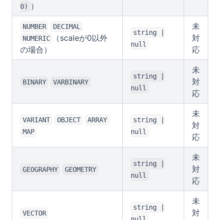
）
0)
未
NUMBER
DECIMAL
string |
（scaleが0以外
対
NUMERIC
null
の場合）
応
未
string |
対
BINARY
VARBINARY
null
応
未
VARIANT
OBJECT
ARRAY
string |
対
MAP
null
応
未
string |
対
GEOGRAPHY
GEOMETRY
null
応
未
string |
対
VECTOR
null