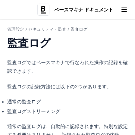
予約実行
マスターデータ取得設定
各データ型の値の扱い
アクションの設定
データソースの設定
GraphQL
createActionJob
ベースマキナ ドキュメント
定期実行
事前定義パラメーター
(opens i
各データ型の値の扱い
アクションの設定
createReviewRequest
アクショングループ
変数・シークレット
各データ型の値の扱い
wait
管理設定
セキュリティ・監査
監査ログ
一括実行
監査ログ
設定内容のダウンロード
ビュー
ビジュアルエディター
監査ログではベースマキナで行なわれた操作の記録を確
認できます。
コードエディター
コンポーネント
バージョン/有効化設定
式
レイアウト
フォーム
監査ログの記録方法には以下の2つがあります。
ナビゲーション
結果の加工
データ表示
テーブル
Card
AI活用
通常の監査ログ
ページ設定
フォーム
詳細テーブル
Box
Table
監査ログストリーミング
クエリパラメーター設定
リンク
AI活用とは
タブグループ
Grid
DescriptionList
Form
画像・動画
Agent Skill
Flexbox
Stat
Button
Link
通常の監査ログは、自動的に記録されます。特別な設定
関数
コード管理
HStack / VStack
Chart
TextInput
ActionLink
Image
する必要はありません。 記録された監査ログの内容