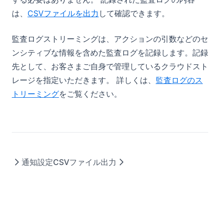
その他
は、
CSVファイルを出力
して確認できます。
Drawer
Textarea
ViewLink
Video
useExecuteAction
コード管理とは
外部ライブラリ
Select
Avatar
useExecuteActionLazy
Accordion
始め方
監査ログストリーミングは、アクションの引数などのセ
Git管理
DatePicker
executeAction
Alert
設定ファイル
ンシティブな情報を含めた監査ログを記録します。記録
型定義ファイルのダウンロード
DateTimePicker
openLink
Badge
SDK
先として、お客さまご自身で管理しているクラウドスト
Checkbox
openActionLink
ClipboardButton
CLIコマンド
レージを指定いただきます。 詳しくは、
監査ログのス
defineConfig
トリーミング
をご覧ください。
FileInput
openViewLink
Heading
CI/CDの設定
defineAction
bm login
Input
useBaseMachinaContext
LoadingIndicator
運用例
readFile
bm print-access-token
概要
useURLQueries
Pagination
トラブルシューティング
bm sync
GitHub Actions
基本（2ブランチ運用）
copyToClipboard
PaginationPageText
今後追加予定の機能
bm pull
GitLab CI
実践的な開発フロー
showSuccessToast / showErrorToast
サービスアカウント
コード取得設定との連携
通知設定
CSVファイル出力
createActionJob
公開API
getActionJobResult
公開APIとは
createReviewRequest
認証して呼び出す