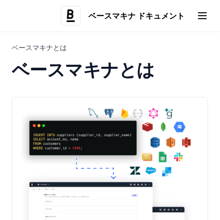
マスターデータの多言語翻訳
システム値
ベースマキナ ドキュメント
UIビルダー
(opens i
環境別のアクション表示・非表示設定
UIビルダーとは
ベースマキナとは
(opens in a new tab)
ログイン
ベースマキナとは
(opens in a new tab)
ご質問・ご要望