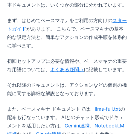
本ドキュメントは、いくつかの部分に分かれています。
まず、はじめてベースマキナをご利用の方向けの
スター
トガイド
があります。 こちらで、ベースマキナの基本
的な設定方法と、簡単なアクションの作成手順を体系的
に学べます。
初回セットアップに必要な情報や、ベースマキナの重要
な用語については、
よくある疑問点
に記載しています。
それ以降のドキュメントは、アクションなどの個別の機
能に関する詳細な解説となっております。
(opens
また、ベースマキナ ドキュメントでは、
llms-full.txt
の
配布も行なっています。 AIとのチャット形式でドキュ
メントを活用したい方は、
Gemini連携
、
NotebookLM
連携
および、
Claude連携
のドキュメントを参考に