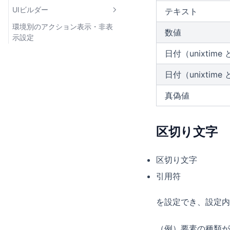
UIビルダー
テキスト
環境別のアクション表示・非表
UIビルダーとは
数値
示設定
日付（unixtim
日付（unixti
真偽値
区切り文字
区切り文字
引用符
を設定でき、設定内
（例）要素の種類が文