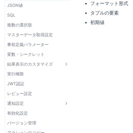
フォーマット形式
Amazon Athena
JSON値
エラーハンドリング
raw
タプルの要素
BigQuery
SQL
組み込み関数
データソースの設定
form-data
初期値
Snowflake
複数の選択肢
型定義ファイルのダウンロード
アクションの設定
データソースの設定
x-www-form-urlencoded
executeAction
マスターデータ取得設定
各データ型の値の扱い
アクションの設定
データソースの設定
GraphQL
createActionJob
事前定義パラメーター
各データ型の値の扱い
アクションの設定
createReviewRequest
変数・シークレット
各データ型の値の扱い
wait
結果表示のカスタマイズ
実行権限
結果を加工する
JWT認証
結果の加工に使える値
レビュー設定
ページネーション
通知設定
組み込み関数
有効化設定
Slack連携
linkToAction
バージョン管理
レビュー依頼・承認のSlack連携
linkToView
アクションのコピー