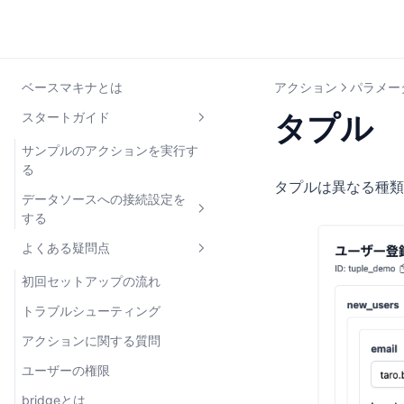
ベースマキナとは
アクション
パラメー
タプル
スタートガイド
サンプルのアクションを実行す
る
タプルは異なる種類
データソースへの接続設定を
する
よくある疑問点
開発環境と本番環境を登録する
ファイアウォールを設定する
初回セットアップの流れ
HTTP API/gRPCのデータソース
トラブルシューティング
を登録する
アクションに関する質問
ユーザーの権限
bridgeとは