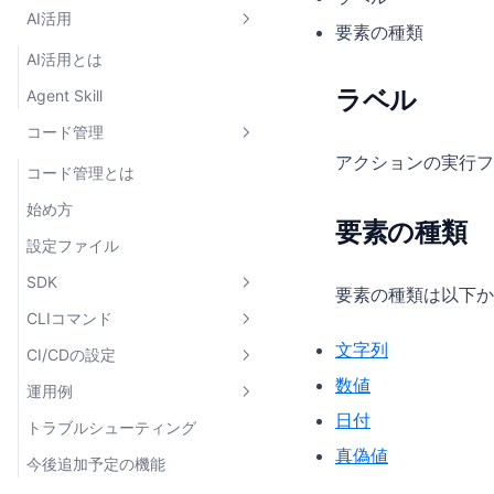
AI活用
ページ設定
フォーム
詳細テーブル
Box
Table
要素の種類
クエリパラメーター設定
リンク
AI活用とは
タブグループ
Grid
DescriptionList
Form
ラベル
画像・動画
Agent Skill
Flexbox
Stat
Button
Link
関数
コード管理
HStack / VStack
Chart
TextInput
ActionLink
Image
アクションの実行フ
その他
Drawer
Textarea
ViewLink
Video
useExecuteAction
コード管理とは
外部ライブラリ
Select
Avatar
useExecuteActionLazy
Accordion
始め方
要素の種類
Git管理
DatePicker
executeAction
Alert
設定ファイル
型定義ファイルのダウンロード
DateTimePicker
openLink
Badge
SDK
要素の種類は以下か
Checkbox
openActionLink
ClipboardButton
CLIコマンド
defineConfig
文字列
FileInput
openViewLink
Heading
CI/CDの設定
defineAction
bm login
数値
Input
useBaseMachinaContext
LoadingIndicator
運用例
readFile
bm print-access-token
概要
日付
useURLQueries
Pagination
トラブルシューティング
bm sync
GitHub Actions
基本（2ブランチ運用）
真偽値
copyToClipboard
PaginationPageText
今後追加予定の機能
bm pull
GitLab CI
実践的な開発フロー