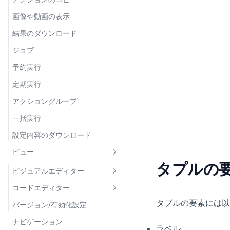
通知方法の管理
linkToActionGroup
画像や動画の表示
アクションの通知設定
linkToURL
結果のダウンロード
image
ジョブ
予約実行
定期実行
アクショングループ
一括実行
設定内容のダウンロード
ビュー
タプルの
ビジュアルエディター
コードエディター
コンポーネント
タプルの要素には以
バージョン/有効化設定
式
レイアウト
フォーム
ナビゲーション
結果の加工
データ表示
テーブル
Card
ラベル