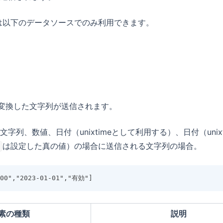
は以下のデータソースでのみ利用できます。
に変換した文字列が送信されます。
字列、数値、日付（unixtimeとして利用する）、日付（unix
は設定した真の値）の場合に送信される文字列の場合。
効
800","2023-01-01","有効"]
素の種類
説明