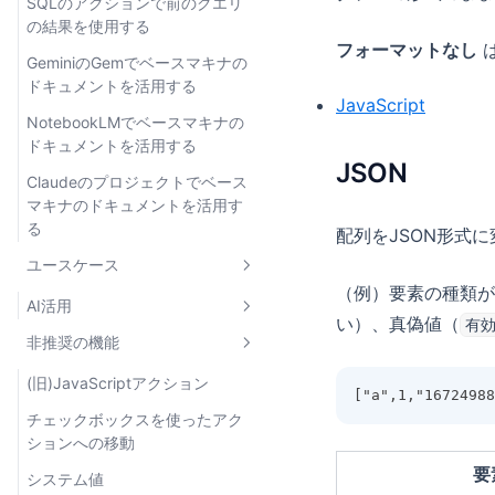
プロジェクトの作成・更新
多要素認証（MFA）
開発環境
SQLのアクションで前のクエリ
ストリーミング
の結果を使用する
IPアドレス制限
環境別のデータソース設定
検索
フォーマットなし
GeminiのGemでベースマキナの
認証ポリシー
環境別の利用制限
Amazon S3
ドキュメントを活用する
JavaScript
環境別のIPアドレス制限
NotebookLMでベースマキナの
ドキュメントを活用する
JSON
Claudeのプロジェクトでベース
マキナのドキュメントを活用す
る
配列をJSON形式
ユースケース
（例）要素の種類が文
AI活用
い）、真偽値（
有
非推奨の機能
AIプラットフォームへの接続
サポート対応時のユーザーサマ
(旧)JavaScriptアクション
["a",1,"1672498
リ生成
チェックボックスを使ったアク
コンテンツの審査自動化
ションへの移動
要
マスターデータの多言語翻訳
システム値