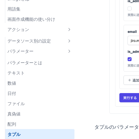
用語集
画面作成機能の使い分け
アクション
データソース別の設定
パラメーター
MySQL
PostgreSQL
パラメーターとは
Firestore
テキスト
HTTP API
数値
gRPC
日付
データソースの設定
Google スプレッドシート
ファイル
アクションの設定
Amazon S3
真偽値
リクエストタイプ別の設定
Google Cloud Storage
配列
なし
タプルのパラメータ
JavaScript
タプル
JSON