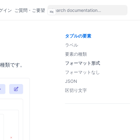
(opens in a new tab)
(opens in a new tab)
グイン
ご質問・ご要望
⌘
K
(ope
タプルの要素
ラベル
要素の種類
フォーマット形式
種類です。
フォーマットなし
JSON
区切り文字