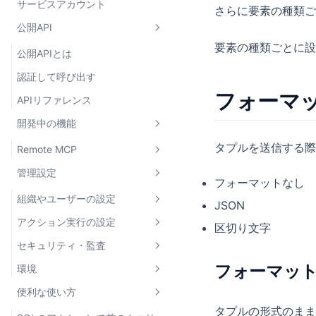
showSuccessToast /
サービスアカウント
コード取得設定との連携
さらに要素の種類ご
showErrorToast
公開API
createActionJob
要素の種類ごとに設
公開APIとは
getActionJobResult
認証して呼び出す
createReviewRequest
フォーマ
APIリファレンス
useCheckActionAvailability
開発中の機能
タプルを送信する際
Remote MCP
管理設定
Remote MCPとは
フォーマットなし
クライアントを接続する
組織やユーザーの設定
JSON
アクションを実行する
アクション実行の設定
企業アカウントのユーザー管理
区切り文字
セキュリティ・監査
企業アカウントの管理者権限
IPホワイトリスト
フォーマッ
環境
プロジェクトユーザーの管理
通知設定
監査ログ
便利な使い方
グループ
SAML SSO
環境とは
CSVファイル出力
タプルの形式のまま