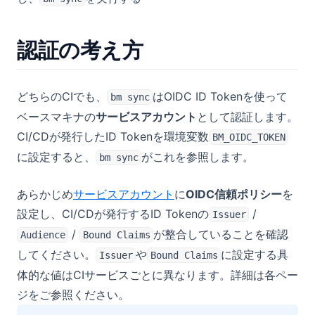
環境
プロジェクトユーザーの管理
通知設定
監査ログ
便利な使い方
グループ
SAML SSO
環境とは
認証の考え方
CSVファイル出力
プロジェクトの作成・更新
多要素認証（MFA）
開発環境
SQLのアクションで前のクエリの結果を使用する
ストリーミング
IPアドレス制限
環境別のデータソース設定
GeminiのGemでベースマキナのドキュメントを活用する
検索
どちらのCIでも、
はOIDC ID Tokenを使って
bm sync
認証ポリシー
環境別の利用制限
NotebookLMでベースマキナのドキュメントを活用する
ベースマキナの
サービスアカウント
として認証します。
Amazon S3
環境別のIPアドレス制限
Claudeのプロジェクトでベースマキナのドキュメントを活用す
CI/CDが発行したID Tokenを環境変数
BM_OIDC_TOKEN
る
に設定すると、
がこれを参照します。
bm sync
ユースケース
あらかじめ
サービスアカウント
に
OIDC信頼ポリシー
を
AI活用
設定し、CI/CDが発行するID Tokenの
/
Issuer
非推奨の機能
AIプラットフォームへの接続
/
が整合していることを確認
Audience
Bound Claims
サポート対応時のユーザーサマリ生成
(旧)JavaScriptアクション
してください。
や
に設定する具
Issuer
Bound Claims
コンテンツの審査自動化
チェックボックスを使ったアクションへの移動
体的な値はCIサービスごとに異なります。詳細は各ペー
ジをご参照ください。
マスターデータの多言語翻訳
システム値