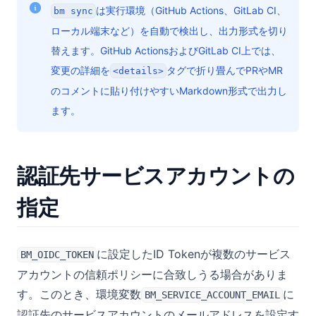
UIビルダー
は実行環境（GitHub Actions、GitLab CI、
bm sync
環境別のアクション表示・非表示設定
UIビルダーとは
ローカル端末など）を自動で検出し、出力形式を切り
(opens in a new tab)
ログイン
替えます。GitHub ActionsおよびGitLab CI上では、
変更の詳細を
タグで折り畳んでPRやMR
(opens in a new tab)
<details>
ご質問・ご要望
のコメントに貼り付けやすいMarkdown形式で出力し
ます。
認証先サービスアカウントの
指定
に設定したID Tokenが複数のサービス
BM_OIDC_TOKEN
アカウントの信頼ポリシーに合致しうる場合がありま
す。このとき、環境変数
に
BM_SERVICE_ACCOUNT_EMAIL
認証先のサービスアカウントのメールアドレスを設定す