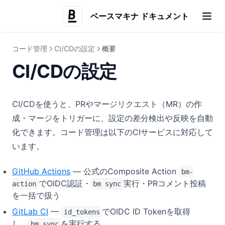
createReviewRequest
トラブルシューティング
ベースマキナ ドキュメント
基本（2ブランチ運用）
(opens i
useCheckActionAvailability
今後追加予定の機能
実践的な開発フロー
サービスアカウント
コード管理
CI/CDの設定
概要
コード取得設定との連携
公開API
CI/CDの設定
公開APIとは
認証して呼び出す
CI/CDを使うと、PRやマージリクエスト（MR）の作
APIリファレンス
成・マージをトリガーに、設定の差分検出や反映を自動
化できます。コード管理は以下のCIサービスに対応して
開発中の機能
います。
Remote MCP
管理設定
Remote MCPとは
GitHub Actions
— 公式のComposite Action
bm-
でOIDC認証・
実行・PRコメント投稿
action
bm sync
クライアントを接続する
組織やユーザーの設定
を一括で扱う
アクションを実行する
アクション実行の設定
企業アカウントのユーザー管理
GitLab CI
—
でOIDC ID Tokenを取得
id_tokens
セキュリティ・監査
企業アカウントの管理者権限
IPホワイトリスト
し、
を実行する
bm sync