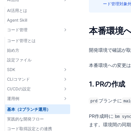
ページ設定
フォーム
詳細テーブル
Box
Table
ード管理対象
クエリパラメーター設定
リンク
AI活用とは
タブグループ
Grid
DescriptionList
Form
画像・動画
Agent Skill
Flexbox
Stat
Button
Link
本番環境
関数
コード管理
HStack / VStack
Chart
TextInput
ActionLink
Image
その他
Drawer
Textarea
ViewLink
Video
useExecuteAction
コード管理とは
外部ライブラリ
開発環境で確認が取
Select
Avatar
useExecuteActionLazy
Accordion
始め方
Git管理
DatePicker
executeAction
Alert
設定ファイル
本番環境への変更は
型定義ファイルのダウンロード
DateTimePicker
openLink
Badge
SDK
Checkbox
openActionLink
ClipboardButton
CLIコマンド
defineConfig
1. PRの作成
FileInput
openViewLink
Heading
CI/CDの設定
defineAction
bm login
Input
useBaseMachinaContext
LoadingIndicator
運用例
readFile
bm print-access-token
概要
ブランチに
prd
mai
useURLQueries
Pagination
bm sync
GitHub Actions
基本（2ブランチ運用）
PR作成時に
bm sy
copyToClipboard
PaginationPageText
bm pull
GitLab CI
実践的な開発フロー
ます。環境間の同期
showSuccessToast /
コード取得設定との連携