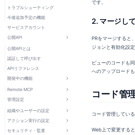
です。
showErrorToast
トラブルシューティング
createActionJob
今後追加予定の機能
2. マージ
getActionJobResult
サービスアカウント
createReviewRequest
公開API
PRをマージすると
useCheckActionAvailability
ジョンと有効化設定
公開APIとは
認証して呼び出す
ビューのコードも同
APIリファレンス
へのアップロードも
開発中の機能
Remote MCP
コード管理
管理設定
Remote MCPとは
クライアントを接続する
組織やユーザーの設定
コード管理している
アクションを実行する
アクション実行の設定
企業アカウントのユーザー管理
Web上で変更する
セキュリティ・監査
企業アカウントの管理者権限
IPホワイトリスト