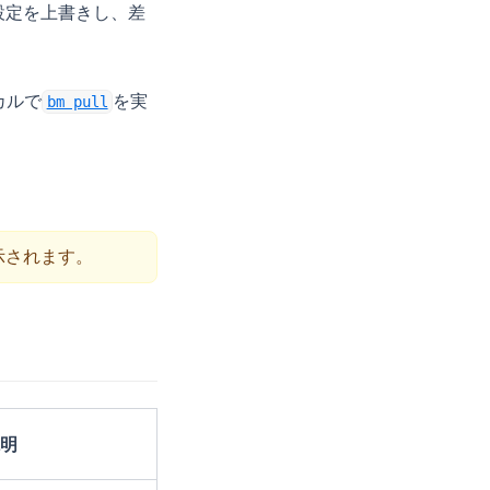
設定を上書きし、差
カルで
を実
bm pull
示されます。
明