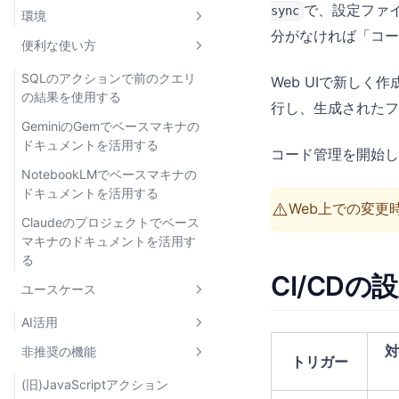
で、設定ファ
sync
環境
プロジェクトユーザーの管理
通知設定
監査ログ
分がなければ「コー
便利な使い方
グループ
SAML SSO
環境とは
CSVファイル出力
プロジェクトの作成・更新
多要素認証（MFA）
開発環境
SQLのアクションで前のクエリ
Web UIで新し
ストリーミング
の結果を使用する
行し、生成されたフ
IPアドレス制限
環境別のデータソース設定
検索
GeminiのGemでベースマキナの
認証ポリシー
環境別の利用制限
Amazon S3
ドキュメントを活用する
コード管理を開始し
環境別のIPアドレス制限
NotebookLMでベースマキナの
ドキュメントを活用する
⚠️
Web上での変
Claudeのプロジェクトでベース
マキナのドキュメントを活用す
る
CI/CDの
ユースケース
AI活用
対
非推奨の機能
AIプラットフォームへの接続
トリガー
サポート対応時のユーザーサマ
(旧)JavaScriptアクション