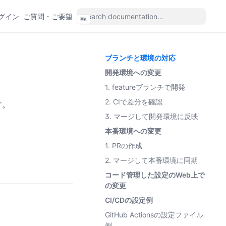
(opens in a new tab)
(opens in a new tab)
グイン
ご質問・ご要望
⌘
K
(ope
ブランチと環境の対応
開発環境への変更
1. featureブランチで開発
2. CIで差分を確認
す。
3. マージして開発環境に反映
本番環境への変更
1. PRの作成
2. マージして本番環境に同期
コード管理した設定のWeb上で
の変更
CI/CDの設定例
GitHub Actionsの設定ファイル
例