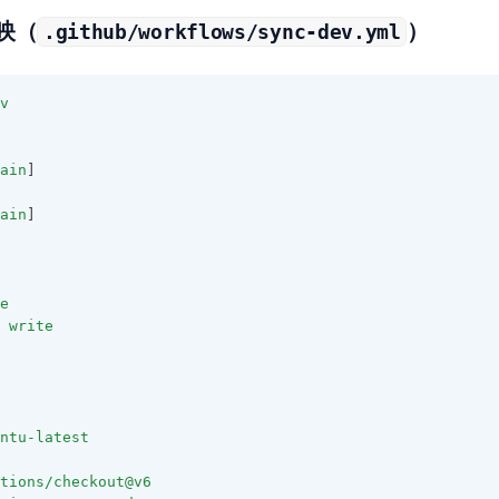
映（
）
.github/workflows/sync-dev.yml
v
ain
]
ain
]
e
write
ntu-latest
tions/checkout@v6