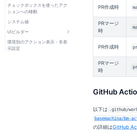
リ生成
チェックボックスを使ったアク
PR作成時
m
コンテンツの審査自動化
ションへの移動
マスターデータの多言語翻訳
システム値
PRマージ
m
時
UIビルダー
環境別のアクション表示・非表
UIビルダーとは
PR作成時
p
示設定
PRマージ
p
時
GitHub A
以下は
.github/wor
basemachina/bm-ac
の詳細は
GitHub Ac