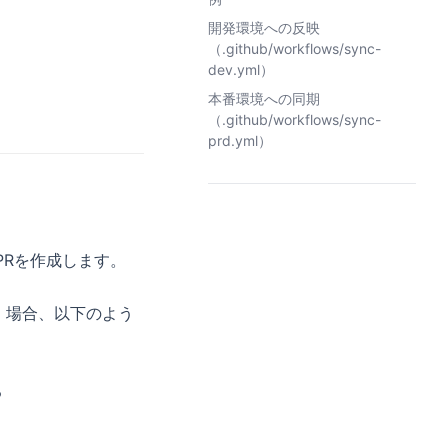
開発環境への反映
（.github/workflows/sync-
dev.yml）
本番環境への同期
（.github/workflows/sync-
prd.yml）
PRを作成します。
」場合、以下のよう
る