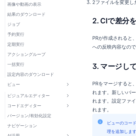
2ファイルを変更し
画像や動画の表示
Amazon Athena
JSON値
アクションの通知設定
エラーハンドリング
linkToURL
raw
結果のダウンロード
BigQuery
SQL
組み込み関数
データソースの設定
image
form-data
2. CIで差分
ジョブ
Snowflake
複数の選択肢
型定義ファイルのダウンロード
アクションの設定
データソースの設定
x-www-form-urlencoded
executeAction
予約実行
マスターデータ取得設定
各データ型の値の扱い
アクションの設定
データソースの設定
PRが作成されると、
GraphQL
createActionJob
定期実行
事前定義パラメーター
への反映内容なので
各データ型の値の扱い
アクションの設定
createReviewRequest
アクショングループ
変数・シークレット
各データ型の値の扱い
wait
一括実行
3. マージ
設定内容のダウンロード
PRをマージすると
ビュー
れます。新しいバー
ビジュアルエディター
れます。設定ファイ
コードエディター
コンポーネント
れます。
バージョン/有効化設定
式
レイアウト
フォーム
ビューのコー
ナビゲーション
結果の加工
データ表示
テーブル
Card
理を追加しま
AI活用