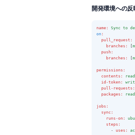
開発環境への反
name
:
Sync to de
on
:
pull_request
:
branches
:
 [
m
push
:
branches
:
 [
m
permissions
:
contents
:
read
id-token
:
writ
pull-requests
:
packages
:
read
jobs
:
sync
:
runs-on
:
ubu
steps
:
      - 
uses
:
ac