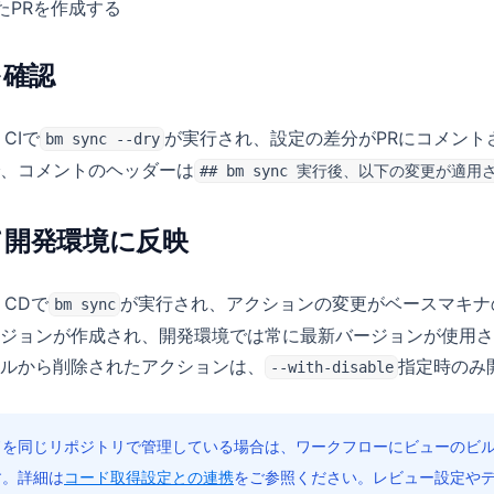
たPRを作成する
を確認
CIで
が実行され、設定の差分がPRにコメント
bm sync --dry
、コメントのヘッダーは
## bm sync 実行後、以下の変更が適用
して開発環境に反映
、CDで
が実行され、アクションの変更がベースマキナ
bm sync
ジョンが作成され、開発環境では常に最新バージョンが使用さ
ルから削除されたアクションは、
指定時のみ
--with-disable
ドを同じリポジトリで管理している場合は、ワークフローにビューのビ
す。詳細は
コード取得設定との連携
をご参照ください。レビュー設定や