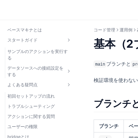
ベースマキナとは
コード管理
運用例
基本（2
スタートガイド
サンプルのアクションを実行す
る
ブランチと
main
pr
データソースへの接続設定を
する
検証環境を使わない
よくある疑問点
開発環境と本番環境を登録する
ファイアウォールを設定する
初回セットアップの流れ
ブランチ
HTTP API/gRPCのデータソース
トラブルシューティング
を登録する
アクションに関する質問
ブランチ
ベ
ユーザーの権限
bridgeとは