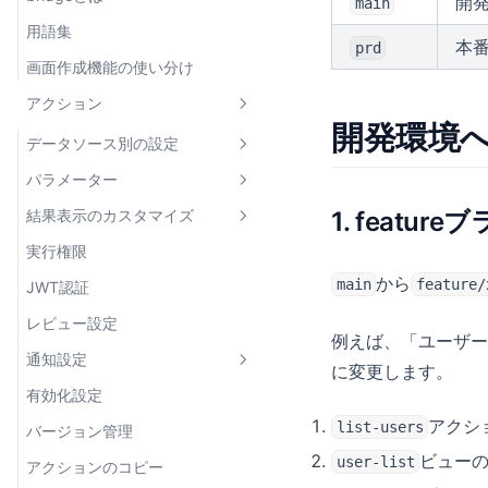
開
main
用語集
本
prd
画面作成機能の使い分け
アクション
開発環境
データソース別の設定
パラメーター
MySQL
結果表示のカスタマイズ
1. featu
PostgreSQL
パラメーターとは
実行権限
Firestore
テキスト
結果を加工する
から
main
feature/
JWT認証
HTTP API
数値
結果の加工に使える値
レビュー設定
gRPC
日付
ページネーション
データソースの設定
例えば、「ユーザー
通知設定
Google スプレッドシート
ファイル
組み込み関数
アクションの設定
に変更します。
有効化設定
Amazon S3
真偽値
Slack連携
リクエストタイプ別の設定
linkToAction
アクショ
list-users
バージョン管理
Google Cloud Storage
配列
レビュー依頼・承認のSlack連携
linkToView
なし
ビューの
user-list
アクションのコピー
JavaScript
タプル
通知方法の管理
linkToActionGroup
JSON