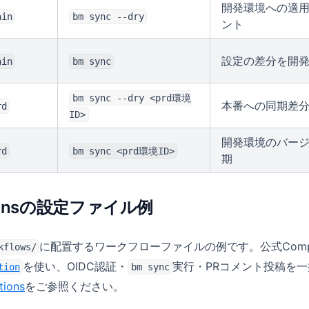
開発環境への適用
ain
bm sync --dry
ント
設定の差分を開
ain
bm sync
bm sync --dry <prd環境
本番への同期差分
rd
ID>
開発環境のバー
rd
bm sync <prd環境ID>
期
ctionsの設定ファイル例
に配置するワークフローファイルの例です。公式Composit
kflows/
(opens in a new tab)
を使い、OIDC認証・
実行・PRコメント投稿を
tion
bm sync
tions
をご参照ください。