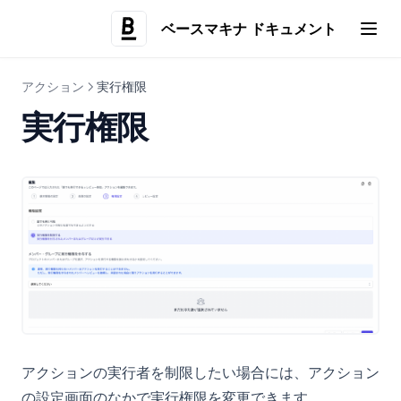
getActionJobResult
公開APIとは
ベースマキナ ドキュメント
createReviewRequest
(opens i
認証して呼び出す
useCheckActionAvailability
APIリファレンス
アクション
実行権限
開発中の機能
実行権限
Remote MCP
管理設定
Remote MCPとは
クライアントを接続する
組織やユーザーの設定
アクションを実行する
アクション実行の設定
企業アカウントのユーザー管理
セキュリティ・監査
企業アカウントの管理者権限
IPホワイトリスト
環境
プロジェクトユーザーの管理
通知設定
監査ログ
便利な使い方
グループ
SAML SSO
環境とは
CSVファイル出力
プロジェクトの作成・更新
多要素認証（MFA）
開発環境
SQLのアクションで前のクエリの結果を使用する
ストリーミング
アクションの実行者を制限したい場合には、アクション
IPアドレス制限
環境別のデータソース設定
GeminiのGemでベースマキナのドキュメントを活用する
検索
の設定画面のなかで実行権限を変更できます。