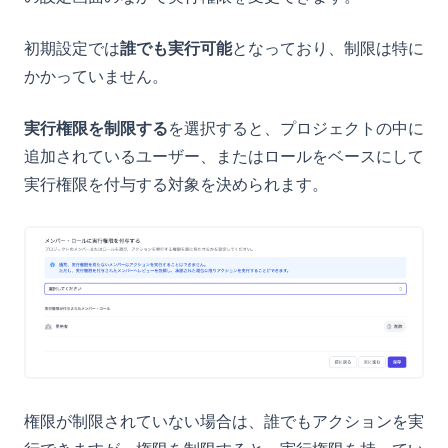
認証ポリシー
環境別の利用制限
NotebookLMでベースマキナのドキュメントを活用する
Amazon S3
環境別のIPアドレス制限
Claudeのプロジェクトでベースマキナのドキュメントを活用す
初期設定では
誰でも実行可能
となっており、制限は特に
る
かかっていません。
ユースケース
実行権限を制限する
を選択すると、プロジェクトの中に
AI活用
追加されているユーザー、またはロールをベースにして
非推奨の機能
AIプラットフォームへの接続
実行権限を付与する対象を決められます。
サポート対応時のユーザーサマリ生成
(旧)JavaScriptアクション
コンテンツの審査自動化
チェックボックスを使ったアクションへの移動
マスターデータの多言語翻訳
システム値
UIビルダー
環境別のアクション表示・非表示設定
UIビルダーとは
(opens in a new tab)
ログイン
(opens in a new tab)
ご質問・ご要望
権限が制限されていない場合は、誰でもアクションを実