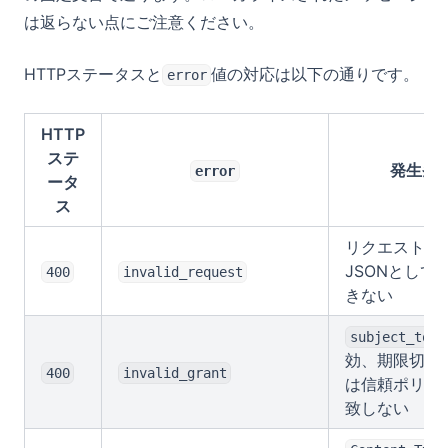
は返らない点にご注意ください。
HTTPステータスと
値の対応は以下の通りです。
error
HTTP
ステ
発生条
error
ータ
ス
リクエストボ
JSONとして
400
invalid_request
きない
subject_toke
効、期限切れ
400
invalid_grant
は信頼ポリシ
致しない