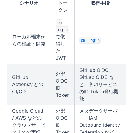
シナリオ
トー
取得手段
クン
bm
login
ローカル端末か
で取
bm login
らの検証・開発
得し
た
JWT
GitHub OIDC、
外部
GitHub
GitLab OIDC な
OIDC
Actionsなどの
ど、各CIサービス
ID
CI/CD
のID Token発行機
Token
能
Google Cloud
外部
メタデータサーバ
/ AWS などの
OIDC
ー、IAM
クラウドサービ
ID
Outbound Identity
ス上での実行
Token
Federation など