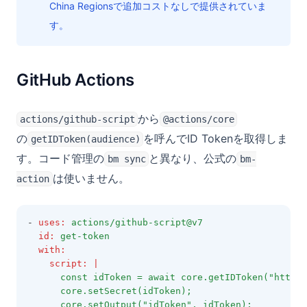
China Regionsで追加コストなしで提供されていま
す。
GitHub Actions
から
actions/github-script
@actions/core
の
を呼んでID Tokenを取得しま
getIDToken(audience)
す。コード管理の
と異なり、公式の
bm sync
bm-
は使いません。
action
- 
uses
:
actions/github-script@v7
id
:
get-token
with
:
script
:
|
      const idToken = await core.getIDToken("https:
      core.setSecret(idToken);
      core.setOutput("idToken", idToken);