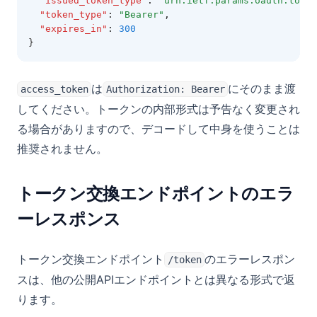
"issued_token_type"
:
"urn:ietf:params:oauth:token
"token_type"
:
"Bearer"
,
"expires_in"
:
300
}
は
にそのまま渡
access_token
Authorization: Bearer
してください。トークンの内部形式は予告なく変更され
る場合がありますので、デコードして中身を使うことは
推奨されません。
トークン交換エンドポイントのエラ
ーレスポンス
トークン交換エンドポイント
のエラーレスポン
/token
スは、他の公開APIエンドポイントとは異なる形式で返
ります。