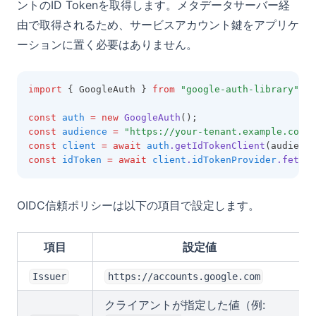
ントのID Tokenを取得します。メタデータサーバー経
由で取得されるため、サービスアカウント鍵をアプリケ
ーションに置く必要はありません。
import
 { GoogleAuth } 
from
"google-auth-library"
;
const
auth
=
new
GoogleAuth
();
const
audience
=
"https://your-tenant.example.com"
;
const
client
=
await
auth
.getIdTokenClient
(audience
const
idToken
=
await
client
.
idTokenProvider
.fetchI
OIDC信頼ポリシーは以下の項目で設定します。
項目
設定値
Issuer
https://accounts.google.com
クライアントが指定した値（例: