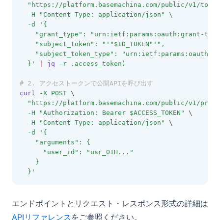
  "https://platform.basemachina.com/public/v1/token
-H
 "Content-Type: application/json" \
-d
 '{
    "grant_type": "urn:ietf:params:oauth:grant-type
    "subject_token": "'"$ID_TOKEN"'",
    "subject_token_type": "urn:ietf:params:oauth:to
  }' 
|
jq
-r
.access_token
)
# 2. アクセストークンで公開APIを呼び出す
curl
-X
POST
 \
"https://platform.basemachina.com/public/v1/proje
-H
"Authorization: Bearer $ACCESS_TOKEN"
 \
-H
"Content-Type: application/json"
 \
-d
'{
    "arguments": {
      "user_id": "usr_01H..."
    }
  }'
エンドポイントとリクエスト・レスポンス形式の詳細は
APIリファレンス
をご参照ください。