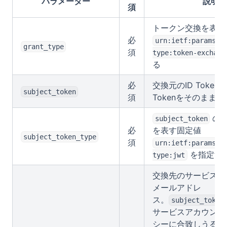
パラメーター
説明
須
トークン交換を表す
必
urn:ietf:params:o
grant_type
須
type:token-exchang
る
必
交換元のID Token
subject_token
須
Tokenをそのまま
の種
subject_token
必
を表す固定値
subject_token_type
須
urn:ietf:params:o
を指定す
type:jwt
交換先のサービスア
メールアドレ
ス。
subject_token
サービスアカウント
シーに合致しうる場