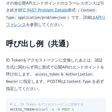
その他公開APIエンドポイントのエラーレスポンスは引
(opens in a new tab)
き続き
RFC 9457 Problem Details
形式（
Content-
）です。詳細は
APIリ
Type: application/problem+json
ファレンス
を参照してください。
呼び出し例（共通）
ID Tokenをアクセストークンに交換したあとは、認証
方式に関わらず同じ形式で公開APIのエンドポイントを
呼び出します。
を
access_token
Authorization:
に指定します。POST時は
を必ず
Bearer
Content-Type
指定してください。
# 1. ID Token をアクセストークンに交換する
ACCESS_TOKEN
=
$(
curl
-s
-X
POST
 \