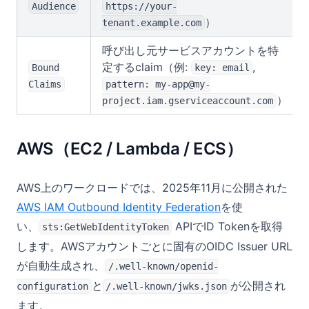
Audience
https://your-
）
tenant.example.com
呼び出し元サービスアカウントを特
定するclaim（例:
,
Bound
key: email
Claims
pattern: my-app@my-
）
project.iam.gserviceaccount.com
AWS（EC2 / Lambda / ECS）
AWS上のワークロードでは、2025年11月に公開された
(opens in a new 
AWS IAM Outbound Identity Federation
を使
い、
APIでID Tokenを取得
sts:GetWebIdentityToken
します。AWSアカウントごとに固有のOIDC Issuer URL
が自動生成され、
/.well-known/openid-
と
が公開され
configuration
/.well-known/jwks.json
ます。