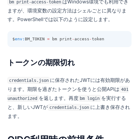
はWindows環境でも利用でき
bm print-access-token
ますが、環境変数の設定方法はシェルごとに異なりま
す。PowerShellでは以下のように設定します。
$
env:
BM_TOKEN 
=
 bm print
-
access
-
token
トークンの期限切れ
に保存されたJWTには有効期限があ
credentials.json
ります。期限を過ぎたトークンを使うと公開APIは
401
を返します。再度
を実行する
unauthorized
bm login
と、新しいJWTが
に上書き保存され
credentials.json
ます。