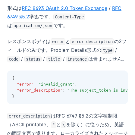
(opens in a
形式は
RFC 8693 OAuth 2.0 Token Exchange
/
RFC
(opens in a new tab)
6749 §5.2
準拠です。
Content-Type
は
です。
application/json
レスポンスボディは
と
の2フ
error
error_description
ィールドのみです。Problem Details形式の
/
type
/
/
/
は含まれません。
code
status
title
instance
{
"error"
:
"invalid_grant"
,
"error_description"
:
"The subject_token is invali
}
はRFC 6749 §5.2の文字種制限
error_description
（ASCII printable、
と
を除く）に従うため、英語
"
\
の固定文言で返ります。ローカライズされたメッセージ