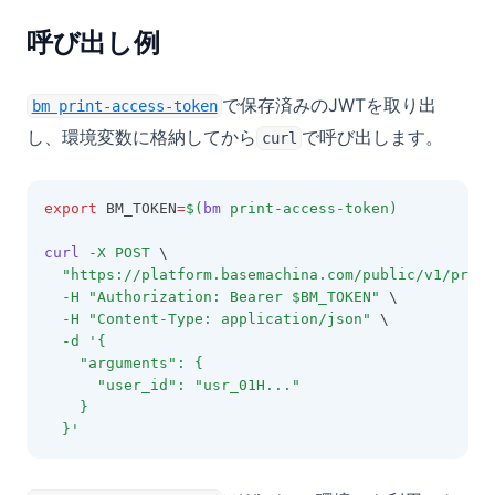
呼び出し例
で保存済みのJWTを取り出
bm print-access-token
し、環境変数に格納してから
で呼び出します。
curl
export
 BM_TOKEN
=
$(
bm
print-access-token
)
curl
-X
POST
 \
"https://platform.basemachina.com/public/v1/proje
-H
"Authorization: Bearer $BM_TOKEN"
 \
-H
"Content-Type: application/json"
 \
-d
'{
    "arguments": {
      "user_id": "usr_01H..."
    }
  }'