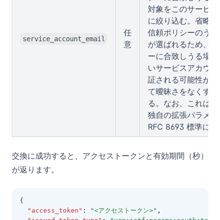
対象をこのサービス
に絞り込む。省略時
任
信頼ポリシーのうち
service_account_email
意
が選ばれるため、複
ーに合致しうる場合
いサービスアカウン
証される可能性があ
て曖昧さをなくすこ
る。なお、これはベ
独自の拡張パラメー
RFC 8693 標準
交換に成功すると、アクセストークンと有効期間（秒）
が返ります。
{
"access_token"
:
"<アクセストークン>"
,