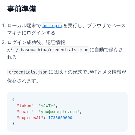
事前準備
ローカル端末で
を実行し、ブラウザでベース
bm login
マキナにログインする
ログイン成功後、認証情報
が
に自動で保存さ
~/.basemachina/credentials.json
れる
には以下の形式でJWTとメタ情報が
credentials.json
保存されます。
{
"token"
:
"<JWT>"
,
"email"
:
"you@example.com"
,
"expiresAt"
:
1735689600
}