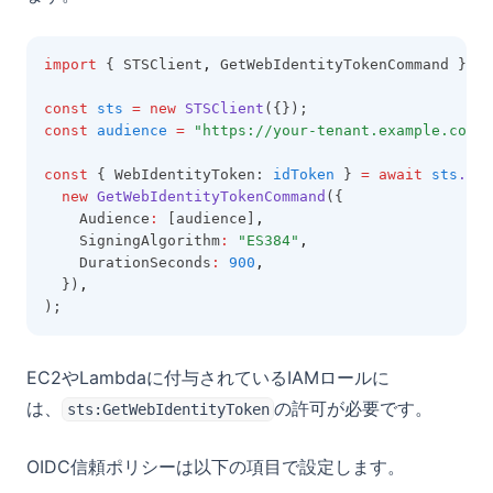
import
 { STSClient
,
 GetWebIdentityTokenCommand } 
fr
const
sts
=
new
STSClient
({});
const
audience
=
"https://your-tenant.example.com"
;
const
 { WebIdentityToken: 
idToken
 } 
=
await
sts
.sen
new
GetWebIdentityTokenCommand
({
    Audience
:
 [audience]
,
    SigningAlgorithm
:
"ES384"
,
    DurationSeconds
:
900
,
  })
,
);
EC2やLambdaに付与されているIAMロールに
は、
の許可が必要です。
sts:GetWebIdentityToken
OIDC信頼ポリシーは以下の項目で設定します。