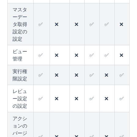
マスタ
ーデー
タ取得
✅
❌
❌
✅
✅
❌
設定の
設定
ビュー
✅
❌
❌
✅
✅
❌
管理
実行権
✅
❌
❌
✅
❌
✅
限設定
レビュ
ー設定
✅
❌
❌
✅
❌
✅
の設定
アクシ
ョンの
バージ
✅
❌
❌
✅
❌
✅