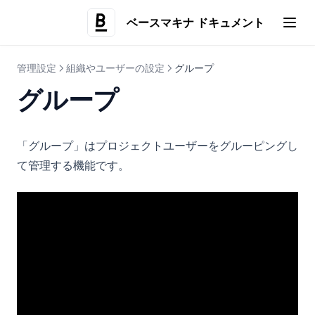
ベースマキナ ドキュメント
(opens i
管理設定
組織やユーザーの設定
グループ
グループ
「グループ」はプロジェクトユーザーをグルーピングし
て管理する機能です。