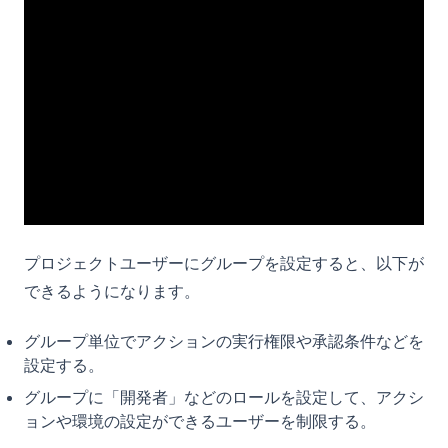
プロジェクトユーザーにグループを設定すると、以下が
できるようになります。
グループ単位でアクションの実行権限や承認条件などを
設定する。
グループに「開発者」などのロールを設定して、アクシ
ョンや環境の設定ができるユーザーを制限する。