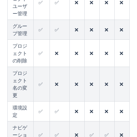
✅
✅
❌
❌
❌
❌
ユーザ
ー管理
グルー
✅
✅
❌
❌
❌
❌
プ管理
プロジ
ェクト
✅
❌
❌
❌
❌
❌
の削除
プロジ
ェクト
✅
❌
❌
❌
❌
❌
名の変
更
環境設
✅
✅
❌
❌
❌
❌
定
ナビゲ
ーショ
✅
✅
❌
✅
✅
❌