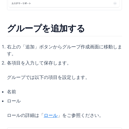
グループを追加する
右上の「追加」ボタンからグループ作成画面に移動しま
す。
各項目を入力して保存します。
グループでは以下の項目を設定します。
名前
ロール
ロールの詳細は「
ロール
」をご参照ください。