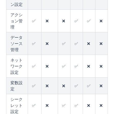
ン設定
アクシ
ョン管
✅
❌
❌
✅
✅
❌
理
データ
ソース
✅
❌
✅
✅
❌
❌
管理
ネット
ワーク
✅
❌
✅
✅
❌
❌
設定
変数設
✅
❌
❌
✅
✅
❌
定
シーク
レット
✅
❌
✅
✅
❌
❌
設定