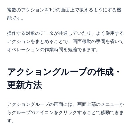
UIビルダー
複数のアクションを1つの画面上で扱えるようにする機
能です。
環境別のアクション表示・非表示設定
UIビルダーとは
(opens in a new tab)
ログイン
操作する対象のデータが共通していたり、よく併用する
(opens in a new tab)
ご質問・ご要望
アクションをまとめることで、画面移動の手間を省いて
オペレーションの作業時間を短縮できます。
アクショングループの作成・
更新方法
アクショングループの画面には、画面上部のメニューか
らグループのアイコンをクリックすることで移動できま
す。