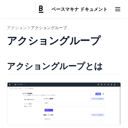
セキュリティ・監査
企業アカウントの管理者権限
IPホワイトリスト
ベースマキナ ドキュメント
(opens i
環境
プロジェクトユーザーの管理
通知設定
監査ログ
便利な使い方
グループ
SAML SSO
環境とは
CSVファイル出力
アクション
アクショングループ
プロジェクトの作成・更新
多要素認証（MFA）
開発環境
SQLのアクションで前のクエリの結果を使用する
ストリーミング
アクショングループ
IPアドレス制限
環境別のデータソース設定
GeminiのGemでベースマキナのドキュメントを活用する
検索
認証ポリシー
環境別の利用制限
NotebookLMでベースマキナのドキュメントを活用する
Amazon S3
環境別のIPアドレス制限
Claudeのプロジェクトでベースマキナのドキュメントを活用す
アクショングループとは
る
ユースケース
AI活用
非推奨の機能
AIプラットフォームへの接続
サポート対応時のユーザーサマリ生成
(旧)JavaScriptアクション
コンテンツの審査自動化
チェックボックスを使ったアクションへの移動
マスターデータの多言語翻訳
システム値