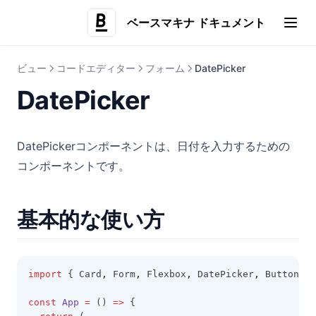
マスターデータの多言語翻訳
システム値
ベースマキナ ドキュメント
(opens i
UIビルダー
環境別のアクション表示・非表示設定
UIビルダーとは
ビュー
コードエディター
フォーム
DatePicker
(opens in a new tab)
ログイン
DatePicker
(opens in a new tab)
ご質問・ご要望
DatePickerコンポーネントは、日付を入力するための
コンポーネントです。
基本的な使い方
import
 { Card
,
 Form
,
 Flexbox
,
 DatePicker
,
 Button } 
const
App
=
 () 
=>
 {