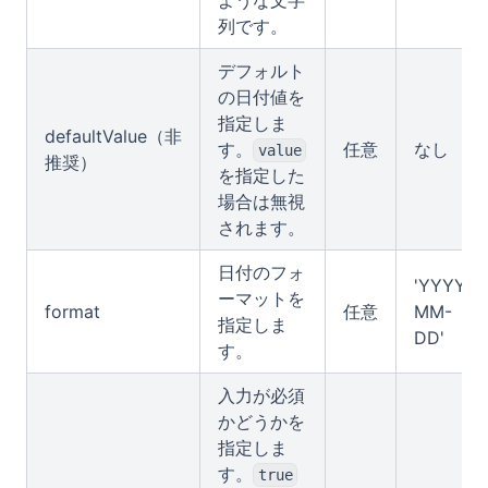
ような文字
列です。
デフォルト
の日付値を
指定しま
defaultValue（非
す。
任意
なし
value
推奨）
を指定した
場合は無視
されます。
日付のフォ
'YYYY-
ーマットを
format
任意
MM-
指定しま
DD'
す。
入力が必須
かどうかを
指定しま
す。
true