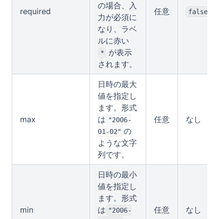
の場合、入
required
任意
false
力が必須に
なり、ラベ
ルに赤い
が表示
*
されます。
日時の最大
値を指定し
ます。形式
max
は
任意
なし
"2006-
の
01-02"
ような文字
列です。
日時の最小
値を指定し
ます。形式
min
は
任意
なし
"2006-