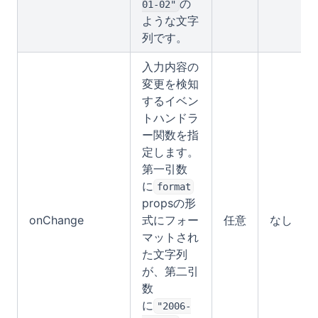
の
01-02"
ような文字
列です。
入力内容の
変更を検知
するイベン
トハンドラ
ー関数を指
定します。
第一引数
に
format
propsの形
onChange
式にフォー
任意
なし
マットされ
た文字列
が、第二引
数
に
"2006-