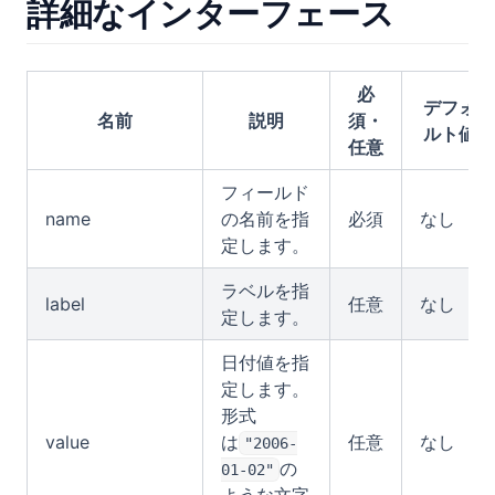
詳細なインターフェース
必
デフォ
名前
説明
須・
ルト値
任意
フィールド
name
の名前を指
必須
なし
定します。
ラベルを指
label
任意
なし
定します。
日付値を指
定します。
形式
value
は
任意
なし
"2006-
の
01-02"