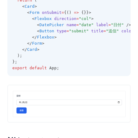
return
 (
    <
Card
>
      <
Form
onSubmit
=
{() 
=>
 {}}>
        <
Flexbox
direction
=
"col"
>
          <
DatePicker
name
=
"date"
label
=
"日付"
 />
          <
Button
type
=
"submit"
title
=
"送信"
color
=
        </
Flexbox
>
      </
Form
>
    </
Card
>
  );
};
export
default
 App;